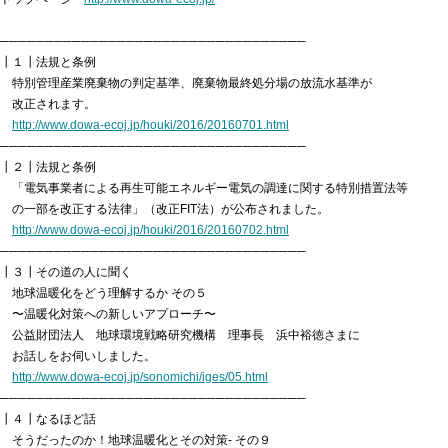
エコぺディア
PCB
環境コンサル
LIB
PV
毒劇法
バイオ燃料
PFAS
コラム
土壌浄化
──────────────────────────────────

過去記事はこちら
┃１┃法規と条例

　特別管理産業廃棄物の判定基準、廃棄物最終処分場の放流水基準が

　改正されます。

http://www.dowa-ecoj.jp/houki/2016/20160701.html
ホワイトペーパー
──────────────────────────────────

メルマガ登録はこちら
ダウンロード
┃２┃法規と条例

　「電気事業者による再生可能エネルギー電気の調達に関する特別措置法等

　の一部を改正する法律」（改正FIT法）が公布されました。

http://www.dowa-ecoj.jp/houki/2016/20160702.html
──────────────────────────────────

お問い合わせはこちら
┃３┃その道の人に聞く

　地球温暖化をどう理解するか その５

　〜温暖化対策への新しいアプローチ〜

　公益財団法人　地球環境戦略研究機構　理事長　浜中裕徳さまに

　お話しをお伺いしました。

http://www.dowa-ecoj.jp/sonomichi/iges/05.html
──────────────────────────────────

┃４┃なるほど話

　そうだったのか！地球温暖化とその対策- その９
