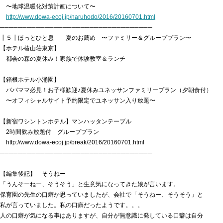
　〜地球温暖化対策計画について〜

http://www.dowa-ecoj.jp/naruhodo/2016/20160701.html
──────────────────────────────────

┃５┃ほっとひと息　　夏のお薦め　〜ファミリー＆グループプラン〜

【ホテル椿山荘東京】

　都会の森の夏休み！家族で体験教室＆ランチ

【箱根ホテル小涌園】

　パパママ必見！お子様歓迎♪夏休みユネッサンファミリープラン（夕朝食付）

　〜オフィシャルサイト予約限定でユネッサン入り放題〜

【新宿ワシントンホテル】マンハッタンテーブル

　2時間飲み放題付　グループプラン

　http://www.dowa-ecoj.jp/break/2016/20160701.html

──────────────────────────────────

【編集後記】　そうねー

「うんそーねー、そうそう」と生意気になってきた娘が言います。

保育園の先生の口癖か思っていましたが、会社で「そうねー、そうそう」と

私が言っていました。私の口癖だったようです。。。

人の口癖が気になる事はありますが、自分が無意識に発している口癖は自分
