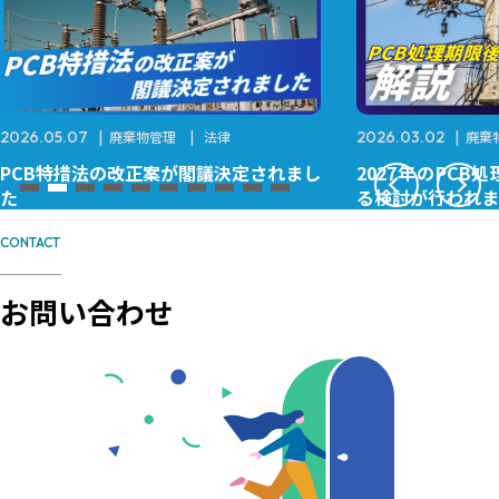
2026.05.07
廃棄物管理
法律
2026.03.02
廃棄
PCB特措法の改正案が閣議決定されまし
2027年のPC
た
る検討が行われま
CONTACT
お問い合わせ