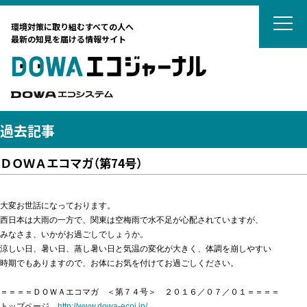
DOWAエコジ
環境対策に取り組むすべての人へ
最新の知見を届ける情報サイト
DOWAエ
DOWAエコシステム
過去記事
ＤＯＷＡエコマガ（第74号）
テーマから選ぶ
サーキュラーエコノミー
大変お世話になっております。

西日本は大雨の一方で、関東は空梅雨で水不足が心配されていますが、

カーボンニュートラル
タグから選ぶ
みなさま、いかがお過ごしでしょうか。

ネイチャーポジティブ
涼しい日、暑い日、蒸し暑い日と気温の変化が大きく、体調を崩しやすい

国際動向
DOWAの取組
リサイクル
廃棄物処理
時期でもありますので、お体にお気を付けてお過ごしください。

廃棄物処理
海外ごみ事情
廃棄物処理法
対談
土壌汚染対策法
法律
＝＝＝＝ＤＯＷＡエコマガ　＜第７４号＞　２０１６／０７／０１＝＝＝＝

藤田観光からのおすすめ
カーボンニュートラル
リスク管理
トップページ　
http://www.dowa-ecoj.jp/