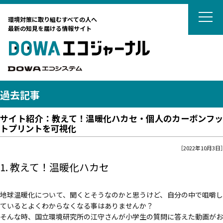
DOWAエコジ
環境対策に取り組むすべての人へ
最新の知見を届ける情報サイト
DOWAエ
DOWAエコシステム
過去記事
サイト紹介：教えて！温暖化ハカセ・個人のカーボンフッ
テーマから選ぶ
トプリントを可視化
［2022年10月3日］
サーキュラーエコノミー
カーボンニュートラル
1. 教えて！温暖化ハカセ
タグから選ぶ
ネイチャーポジティブ
国際動向
DOWAの取組
リサイクル
廃棄物処理
地球温暖化について、聞くとそうなのかと思うけど、自分の中で咀嚼し
廃棄物処理
海外ごみ事情
廃棄物処理法
対談
土壌汚染対策法
ているとよくわからなくなる事はありませんか？
法律
そんな時、国立環境研究所の江守さんが小学生の質問に答えた動画がお
藤田観光からのおすすめ
カーボンニュートラル
リスク管理