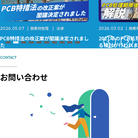
2026.05.07
廃棄物管理
法律
2026.03.02
廃棄
PCB特措法の改正案が閣議決定されまし
2027年のPC
た
る検討が行われま
CONTACT
お問い合わせ