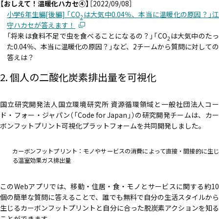
【おしえて！温暖化ハカセ④】
［2022/09/08］
小学6年生編[後編] 「CO
は大気中0.04％、本当に温暖化の原因？」
2
守ハカセが答えます！
「将来は食料不足で虫を食べることになるの？」「CO
は大気中のた
2
た0.04％、本当に温暖化の原因？」など、2チームから質問に対しての
答えは？
2. 個人の二酸化炭素排出量を可視化
国立研究開発法人国立環境研究所 資源循環領域と一般社団法人コー
ド・フォー・ジャパン（「Code for Japan」）の研究開発チームは、カー
ボンフットプリント可視化プラットフォームを共同開発しました。
カーボンフットプリント：モノやサービスの消費によって直接・間接的に生じ
る温室効果ガス排出量
このWebアプリでは、移動・住居・食・モノとサービスに関する約10
個の簡単な質問に答えることで、誰でも無料で自分の生活スタイルから
生じるカーボンフットプリントと自分に合った脱炭素アクションを知る
ことができます。