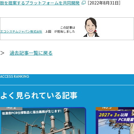
肢を提案するプラットフォームを共同開発
［2022年8月31日］
この記事は
エコシステムジャパン株式会社
上田 が担当しました
＞
過去記事一覧に戻る
ACCESS RANKING
よく見られている記事
No.2
No.3