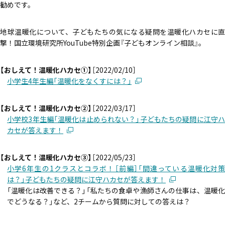
エコぺディア
勧めです。
PCB
環境コンサル
LIB
PV
毒劇法
バイオ燃料
PFAS
コラム
土壌浄化
地球温暖化について、子どもたちの気になる疑問を温暖化ハカセに直
過去記事はこちら
撃！国立環境研究所YouTube特別企画『子どもオンライン相談』。
【おしえて！温暖化ハカセ①】
［2022/02/10］
ホワイトペーパー
メルマガ登録はこちら
小学生4年生編「温暖化をなくすには？」
ダウンロード
【おしえて！温暖化ハカセ②】
［2022/03/17］
小学校3年生編「温暖化は止められない？」子どもたちの疑問に江守ハ
カセが答えます！
お問い合わせはこちら
【おしえて！温暖化ハカセ③】
［2022/05/23］
小学6年生の1クラスとコラボ！［前編］「間違っている温暖化対策
は？」子どもたちの疑問に江守ハカセが答えます！
「温暖化は改善できる？」「私たちの食卓や漁師さんの仕事は、温暖化
でどうなる？」など、2チームから質問に対しての答えは？