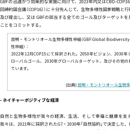
GBFの迅速かつ効果的な実施に向けて、2023年内又はCBD-COP16
回締約国会議（COP16））に十分先んじて、生物多様性国家戦略と
及び提出し、又は GBFの該当する全てのゴール及びターゲット
ことをコミットする。
昆明・モントリオール生物多様性枠組（GBF:Global Biodiversity
性枠組）：
2022年12月COP15にて採択された。2050年ビジョン、2030
ローバルゴール、2030年グローバルターゲット、及びその他
ています。
(出典)
昆明・モントリオール生物
- ネイチャーポジティブな経済
自然と生物多様性が我々の経済、生活、そして幸福と健康を支
我々は、2021年に採択されたG7・2030年「自然協約」で決定し