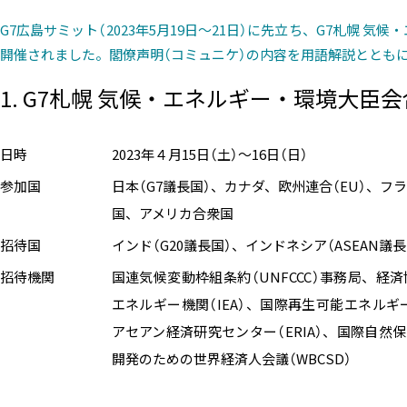
G7広島サミット（2023年5月19日～21日）に先立ち、G7札幌 気
開催されました。閣僚声明（コミュニケ）の内容を用語解説ととも
1. G7札幌 気候・エネルギー・環境大臣
日時
2023年４月15日（土）～16日（日）
参加国
日本（G7議長国）、カナダ、欧州連合（EU）、
国、アメリカ合衆国
招待国
インド（G20議長国）、インドネシア（ASEAN議長国
招待機関
国連気候変動枠組条約（UNFCCC）事務局、経済
エネルギー機関（IEA）、国際再生可能エネルギー
アセアン経済研究センター（ERIA）、国際自然保
開発のための世界経済人会議（WBCSD）