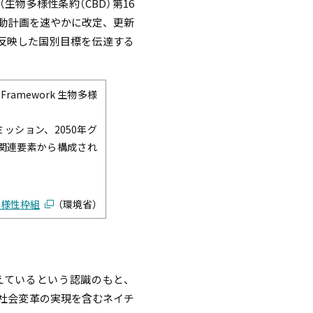
（生物多様性条約（CBD）第16
行動計画を速やかに改定、更新
を反映した国別目標を伝達する
 Framework 生物多様
年ミッション、2050年グ
の関連要素から構成され
多様性枠組
（環境省）
えているという認識のもと、
た、社会変革の実現を含むネイチ