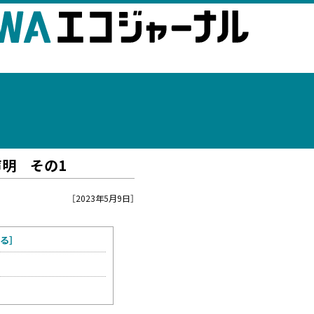
DO
声明 その1
［2023年5月9日］
る］