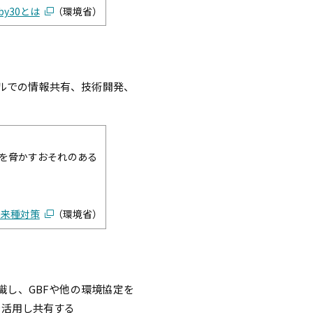
by30とは
（環境省）
ルでの情報共有、技術開発、
を脅かすおそれのある
外来種対策
（環境省）
し、GBFや他の環境協定を
を活用し共有する