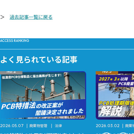
＞
過去記事一覧に戻る
ACCESS RANKING
よく見られている記事
No.2
No.3
2026.05.07
廃棄物管理
法律
2026.03.02
廃棄