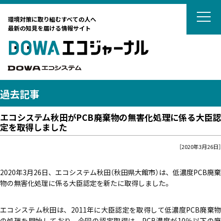
DOWAエコジ
環境対策に取り組むすべての人へ
最新の知見を届ける情報サイト
DOWAエ
DOWAエコシステム
過去記事
エコシステム秋田がPCB廃棄物の無害化処理に係る大臣認
テーマから選ぶ
定を取得しました
［2020年3月26日］
サーキュラーエコノミー
カーボンニュートラル
タグから選ぶ
ネイチャーポジティブ
2020年3月26日、エコシステム秋田（秋田県大館市）は、低濃度PCB廃棄
物の無害化処理に係る大臣認定を新たに取得しました。
国際動向
DOWAの取組
リサイクル
廃棄物処理
廃棄物処理
海外ごみ事情
廃棄物処理法
対談
土壌汚染対策法
法律
エコシステム秋田は、2011年に大臣認定を取得して低濃度PCB廃棄物
藤田観光からのおすすめ
カーボンニュートラル
リスク管理
の処理を開始しており、今回の認定取得は、PCB濃度が10％以下の廃