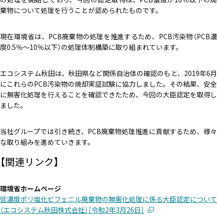
エコぺディア
PCB
環境コンサル
LIB
PV
毒劇法
バイオ燃料
PFAS
棄物について処理を行うことが認められたものです。
コラム
土壌浄化
過去記事はこちら
現在環境省は、PCB廃棄物の処理を推進するため、PCB汚染物（PCB濃
度0.5％～10％以下）の処理体制構築に取り組まれています。
ホワイトペーパー
エコシステム秋田は、秋田県など関係自治体の確認のもと、2019年6月
メルマガ登録はこちら
ダウンロード
にこれらのPCB汚染物の焼却実証試験に協力しました。その結果、安全
に無害化処理を行えることを確認できたため、今回の大臣認定を取得し
ました。
当社グループでは引き続き、PCB廃棄物処理推進に貢献するため、様々
お問い合わせはこちら
な取り組みを進めていきます。
【関連リンク】
環境省ホームページ
低濃度ポリ塩化ビフェニル廃棄物の無害化処理に係る大臣認定について
（エコシステム秋田株式会社）［令和2年3月26日］