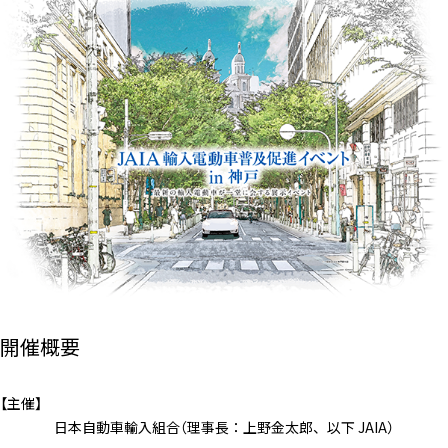
エコぺディア
PCB
環境コンサル
LIB
PV
毒劇法
バイオ燃料
PFAS
コラム
土壌浄化
過去記事はこちら
ホワイトペーパー
メルマガ登録はこちら
ダウンロード
お問い合わせはこちら
開催概要
【主催】
日本自動車輸入組合（理事長：上野金太郎、以下 JAIA）