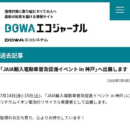
DOWAエコジ
環境対策に取り組むすべての人へ
最新の知見を届ける情報サイト
DOWAエ
DOWAエコシステム
過去記事
「JAIA輸入電動車普及促進イベント in 神戸」へ出展します
テーマから選ぶ
［2023年7月3日］
サーキュラーエコノミー
カーボンニュートラル
7月14日(金)-15日(土)、「JAIA輸入電動車普及促進イベント in 神戸」に
タグから選ぶ
ネイチャーポジティブ
リチウムイオン電池のリサイクル事業者として出展します。
国際動向
DOWAの取組
リサイクル
廃棄物処理
廃棄物処理
皆様のお立ち寄り、心よりお待ちしています！
海外ごみ事情
廃棄物処理法
対談
土壌汚染対策法
法律
藤田観光からのおすすめ
カーボンニュートラル
リスク管理