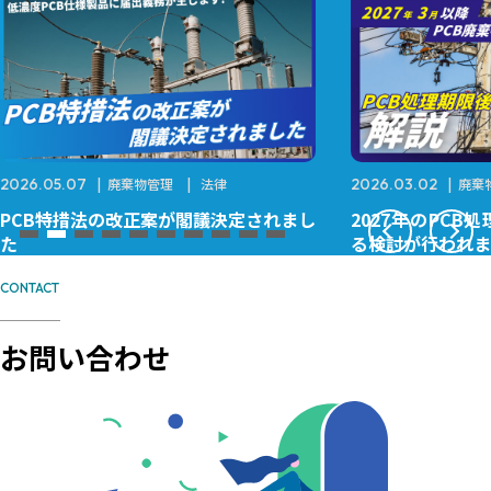
2026.05.07
廃棄物管理
法律
2026.03.02
廃棄
PCB特措法の改正案が閣議決定されまし
2027年のPC
た
る検討が行われま
CONTACT
お問い合わせ