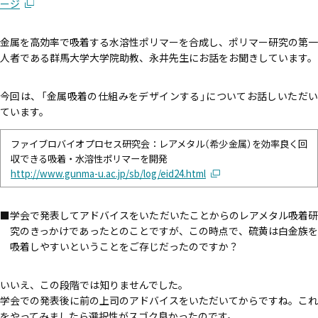
エコぺディア
ージ
PCB
環境コンサル
LIB
PV
毒劇法
バイオ燃料
PFAS
コラム
土壌浄化
金属を高効率で吸着する水溶性ポリマーを合成し、ポリマー研究の第一
過去記事はこちら
人者である群馬大学大学院助教、永井先生にお話をお聞きしています。
今回は、「金属吸着の仕組みをデザインする」についてお話しいただい
ホワイトペーパー
メルマガ登録はこちら
ています。
ダウンロード
ファイブロバイオプロセス研究会：レアメタル（希少金属）を効率良く回
収できる吸着・水溶性ポリマーを開発
http://www.gunma-u.ac.jp/sb/log/eid24.html
お問い合わせはこちら
学会で発表してアドバイスをいただいたことからのレアメタル吸着
究のきっかけであったとのことですが、この時点で、硫黄は白金族を
吸着しやすいということをご存じだったのですか？
いいえ、この段階では知りませんでした。
学会での発表後に前の上司のアドバイスをいただいてからですね。これ
をやってみましたら選択性がスゴク良かったのです。