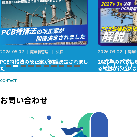
2026.05.07
廃棄物管理
法律
2026.03.02
廃棄
PCB特措法の改正案が閣議決定されまし
2027年のPC
た
る検討が行われま
CONTACT
お問い合わせ