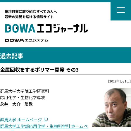
DOWAエコジ
環境対策に取り組むすべての人へ
最新の知見を届ける情報サイト
DOWAエ
DOWAエコシステム
過去記事
金属回収をするポリマー開発 その3
テーマから選ぶ
［2012年3月1日］
サーキュラーエコノミー
群馬大学大学院工学研究科
カーボンニュートラル
応用化学・生物化学専攻
タグから選ぶ
ネイチャーポジティブ
永井 大介 助教
国際動向
DOWAの取組
リサイクル
廃棄物処理
廃棄物処理
群馬大学 ホームページ
海外ごみ事情
廃棄物処理法
対談
土壌汚染対策法
法律
群馬大学工学部応用化学・生物科学科 ホームペ
藤田観光からのおすすめ
カーボンニュートラル
リスク管理