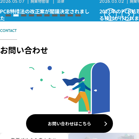
2026.05.07
廃棄物管理
法律
2026.03.02
廃棄
PCB特措法の改正案が閣議決定されまし
2027年のPC
た
る検討が行われま
CONTACT
お問い合わせ
お問い合わせはこちら