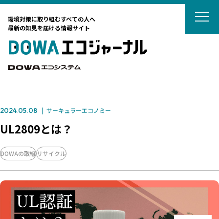
DOWAエコジ
環境対策に取り組むすべての人へ
最新の知見を届ける情報サイト
DOWAエ
DOWAエコシステム
2024.05.08
サーキュラーエコノミー
テーマから選ぶ
UL2809とは？
サーキュラーエコノミー
DOWAの取組
リサイクル
カーボンニュートラル
タグから選ぶ
ネイチャーポジティブ
国際動向
DOWAの取組
リサイクル
廃棄物処理
廃棄物処理
海外ごみ事情
廃棄物処理法
対談
土壌汚染対策法
法律
藤田観光からのおすすめ
カーボンニュートラル
リスク管理