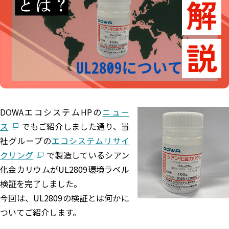
エコぺディア
PCB
環境コンサル
LIB
PV
毒劇法
バイオ燃料
PFAS
コラム
土壌浄化
過去記事はこちら
ホワイトペーパー
メルマガ登録はこちら
ダウンロード
DOWAエコシステムHPの
ニュー
ス
でもご紹介しました通り、当
社グループの
エコシステムリサイ
お問い合わせはこちら
クリング
で製造しているシアン
化金カリウムがUL2809環境ラベル
検証を完了しました。
今回は、UL2809の検証とは何かに
ついてご紹介します。