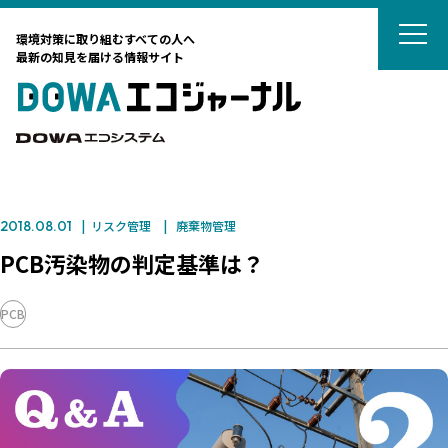
DOWAエコジ
環境対策に取り組むすべての人へ
最新の知見を届ける情報サイト
DOWAエ
DOWAエコシステム
2018.08.01
リスク管理
廃棄物管理
テーマから選ぶ
PCB汚染物の判定基準は？
サーキュラーエコノミー
PCB
カーボンニュートラル
タグから選ぶ
ネイチャーポジティブ
国際動向
DOWAの取組
リサイクル
廃棄物処理
廃棄物処理
海外ごみ事情
廃棄物処理法
対談
土壌汚染対策法
法律
藤田観光からのおすすめ
カーボンニュートラル
リスク管理