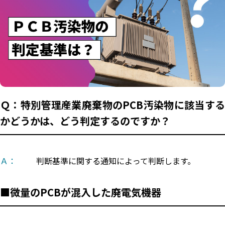
エコぺディア
PCB
環境コンサル
LIB
PV
毒劇法
バイオ燃料
PFAS
コラム
土壌浄化
過去記事はこちら
ホワイトペーパー
メルマガ登録はこちら
ダウンロード
Ｑ：特別管理産業廃棄物のPCB汚染物に該当する
かどうかは、どう判定するのですか？
お問い合わせはこちら
Ａ：
判断基準に関する通知によって判断します。
■微量のPCBが混入した廃電気機器