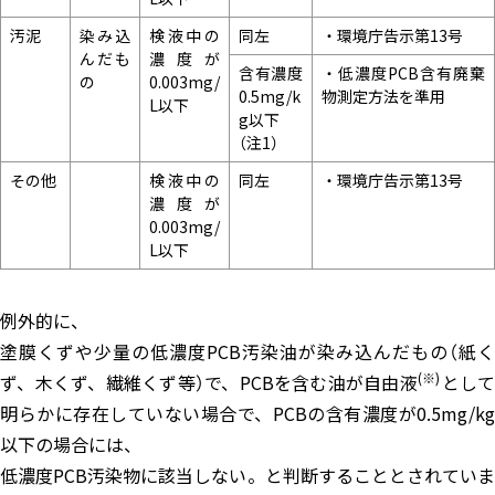
汚泥
染み込
検液中の
同左
・環境庁告示第13号
んだも
濃度が
含有濃度
・低濃度PCB含有廃棄
の
0.003mg/
0.5mg/k
物測定方法を準用
L以下
g以下
（注1）
その他
検液中の
同左
・環境庁告示第13号
濃度が
0.003mg/
L以下
例外的に、
塗膜くずや少量の低濃度PCB汚染油が染み込んだもの（紙く
(※)
ず、木くず、繊維くず等）で、PCBを含む油が自由液
として
明らかに存在していない場合で、PCBの含有濃度が0.5mg/kg
以下の場合には、
低濃度PCB汚染物に該当しない。と判断することとされていま