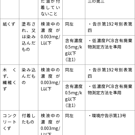
た油が付
三の第三
着してい
ないこと
紙くず
塗布さ
検液中の
同左
・告示第192号別表第
れ、又
濃度が
四
は染み
0.003mg/
含有濃度
・低濃度PCB含有廃棄
込んだ
L以下
0.5mg/k
物測定方法を準用
もの
g以下
（注1）
木く
染み込
検液中の
同左
・告示第192号別表第
ず、
んだも
濃度が
四
繊維く
の
0.003mg/
含有濃度
・低濃度PCB含有廃棄
ず
L以下
0.5mg/k
物測定方法を準用
g以下
（注1）
コンク
付着し
検液中の
同左
・環境庁告示第13号
リート
たもの
濃度が
くず
0.003mg/
L以下