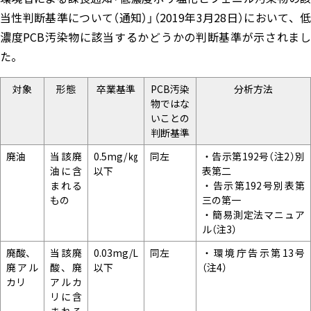
当性判断基準について（通知）」（2019年3月28日）において、低
濃度PCB汚染物に該当するかどうかの判断基準が示されまし
た。
対象
形態
卒業基準
PCB汚染
分析方法
物ではな
いことの
判断基準
廃油
当該廃
0.5mg/㎏
同左
・告示第192号（注2）別
油に含
以下
表第二
まれる
・告示第192号別表第
もの
三の第一
・簡易測定法マニュア
ル（注3）
廃酸、
当該廃
0.03mg/L
同左
・環境庁告示第13号
廃アル
酸、廃
以下
（注4）
カリ
アルカ
リに含
まれる