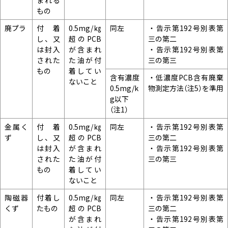
もの
廃プラ
付着
0.5mg/㎏
同左
・告示第192号別表第
し、又
超のPCB
三の第二
は封入
が含まれ
・告示第192号別表第
された
た油が付
三の第三
もの
着してい
含有濃度
・低濃度PCB含有廃棄
ないこと
0.5mg/k
物測定方法（注5）を準用
g以下
（注1）
金属く
付着
0.5mg/㎏
同左
・告示第192号別表第
ず
し、又
超のPCB
三の第二
は封入
が含まれ
・告示第192号別表第
された
た油が付
三の第三
もの
着してい
ないこと
陶磁器
付着し
0.5mg/㎏
同左
・告示第192号別表第
くず
たもの
超のPCB
三の第二
が含まれ
・告示第192号別表第