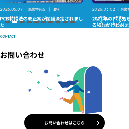
2026.03.02
廃棄物管理
2026.07.01
廃
2027年のPCB処理期限後の制度に関す
廃棄物処理法の
る検討が行われました
廃棄物処理の推
度化されます～
CONTACT
お問い合わせ
お問い合わせはこちら