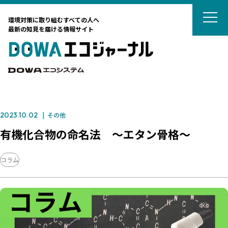
DOWAエコジ
環境対策に取り組むすべての人へ
最新の知見を届ける情報サイト
DOWAエ
DOWAエコシステム
2023.10.02
その他
テーマから選ぶ
有機化合物の命名法 ～エタン骨格～
サーキュラーエコノミー
コラム
カーボンニュートラル
タグから選ぶ
ネイチャーポジティブ
国際動向
DOWAの取組
リサイクル
廃棄物処理
廃棄物処理
海外ごみ事情
廃棄物処理法
対談
土壌汚染対策法
法律
藤田観光からのおすすめ
カーボンニュートラル
リスク管理