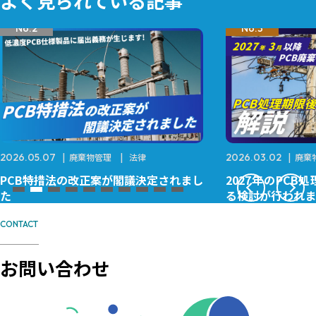
よく見られている記事
No.2
No.3
2026.05.07
廃棄物管理
法律
2026.03.02
廃棄
PCB特措法の改正案が閣議決定されまし
2027年のPC
た
る検討が行われま
CONTACT
お問い合わせ