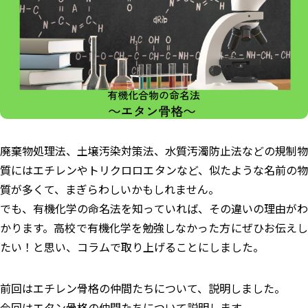
エコぺディア
PCB
環境コンサル
LIB
PV
毒劇法
バイオ燃料
PFAS
コラム
土壌浄化
過去記事はこちら
ホワイトペーパー
メルマガ登録はこちら
ダウンロード
廃棄物処理法、土壌汚染対策法、水質汚濁防止法などの規制物
質にはエチレンやトリクロロエタンなど、似たような名前の物
質が多くて、まぎらわしいかもしれません。
お問い合わせはこちら
でも、有機化学の命名法を知っていれば、その違いの理由がわ
かります。高校で有機化学を勉強しなかった方にぜひお伝えし
たい！と思い、コラムで取り上げることにしました。
前回はエチレン骨格の仲間たちについて、説明しました。
今回はエタン骨格の仲間たちについて説明します。