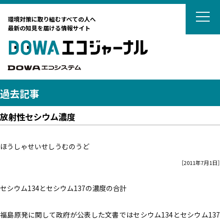
DOWAエコジ
環境対策に取り組むすべての人へ
最新の知見を届ける情報サイト
DOWAエ
DOWAエコシステム
過去記事
放射性セシウム濃度
テーマから選ぶ
ほうしゃせいせしうむのうど
サーキュラーエコノミー
カーボンニュートラル
［2011年7月1日］
タグから選ぶ
ネイチャーポジティブ
国際動向
セシウム134とセシウム137の濃度の合計
DOWAの取組
リサイクル
廃棄物処理
廃棄物処理
海外ごみ事情
廃棄物処理法
対談
土壌汚染対策法
法律
藤田観光からのおすすめ
カーボンニュートラル
福島原発に関して政府が公表した文書ではセシウム134とセシウム137
リスク管理