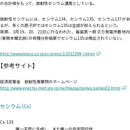
エコぺディア
PCB
環境コンサル
LIB
PV
毒劇法
バイオ燃料
PFAS
の合計値をもって、放射性セシウム濃度としている。
コラム
土壌浄化
放射性セシウムには、セシウム134、セシウム135、セシウム137があ
過去記事はこちら
るが、多くの原子炉ではセシウム135は生成が抑えられるという。
実際、3月19、20、21日に行なわれた、福島第一原子力発電所敷地内
（事務本館北側）の核種分析結果でセシウム135は検出されていない。
ホワイトペーパー
メルマガ登録はこちら
ダウンロード
http://www.tepco.co.jp/cc/press/11032209-j.html
【参考サイト】
お問い合わせはこちら
経済産業省 放射性廃棄物のホームページ
http://www.enecho.meti.go.jp/rw/hlw/qa/sanko/sanko02.html
セシウム（Cs）
Cs-133
唯一天然に生成し、また唯一の安定同位体