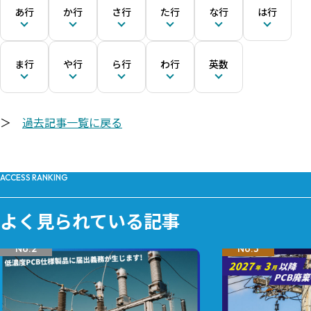
あ行
か行
さ行
た行
な行
は行
ま行
や行
ら行
わ行
英数
＞
過去記事一覧に戻る
ACCESS RANKING
よく見られている記事
No.2
No.3