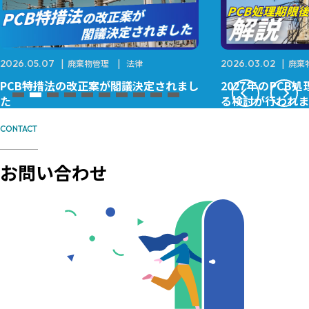
2026.05.07
廃棄物管理
法律
2026.03.02
廃棄
PCB特措法の改正案が閣議決定されまし
2027年のPC
た
る検討が行われま
CONTACT
お問い合わせ