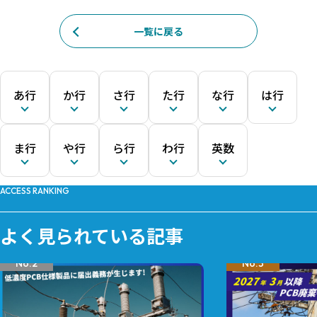
一覧に戻る
あ行
か行
さ行
た行
な行
は行
ま行
や行
ら行
わ行
英数
ACCESS RANKING
よく見られている記事
No.2
No.3