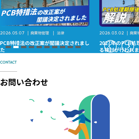
2026.05.07
廃棄物管理
法律
2026.03.02
廃棄
PCB特措法の改正案が閣議決定されまし
2027年のPC
た
る検討が行われま
CONTACT
お問い合わせ