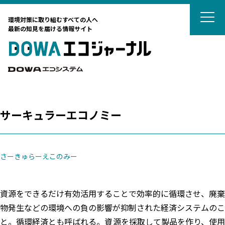
DOWAエコジ
環境対策に取り組むすべての人へ
最新の知見を届ける情報サイト
DOWAエ
DOWAエコシステム
サーキュラーエコノミー
テーマから選ぶ
サーキュラーエコノミー
さーきゅらーえこのみー
カーボンニュートラル
タグから選ぶ
ネイチャーポジティブ
国際動向
資源をできるだけ有効活用することで効率的に循環させ、廃棄
DOWAの取組
リサイクル
廃棄物処理
廃棄物処理
海外ごみ事情
廃棄物処理法
対談
土壌汚染対策法
物発生などの環境への負の影響が抑制された経済システムのこ
法律
藤田観光からのおすすめ
カーボンニュートラル
と。循環経済とも呼ばれる。資源を採取して製品を作り、使用
リスク管理