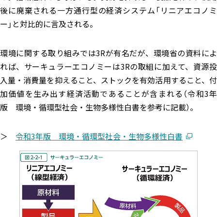
エコぺディア
PCB
環境コンサル
LIB
PV
毒劇法
バイオ燃料
PFAS
後に廃棄される一方通行型の経済システム「リニアエコノミ
コラム
土壌浄化
ー」と対比的に言及される。
過去記事はこちら
環境に関する取り組みでは3Rが有名だが、環境省の資料によ
れば、サーキュラーエコノミーは3Rの取組に加えて、資源投
ホワイトペーパー
メルマガ登録はこちら
ダウンロード
入量・消費量を抑えること、ストックを有効活用すること、付
加価値を生み出す経済活動であることが含まれる（令和3年
版 環境・循環型社会・生物多様性白書を参考に記載）。
お問い合わせはこちら
＞
令和3年版 環境・循環型社会・生物多様性白書