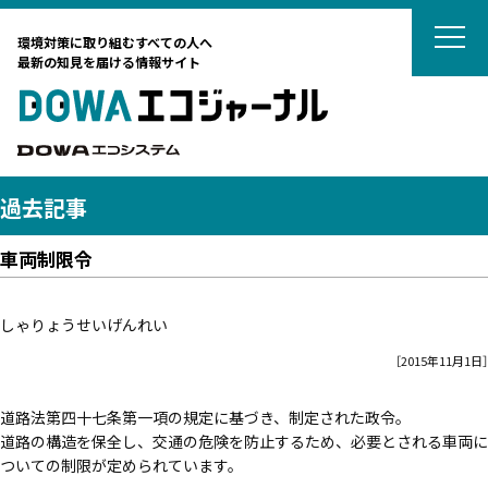
DOWAエコジ
環境対策に取り組むすべての人へ
最新の知見を届ける情報サイト
DOWAエ
DOWAエコシステム
過去記事
車両制限令
テーマから選ぶ
しゃりょうせいげんれい
サーキュラーエコノミー
カーボンニュートラル
［2015年11月1日］
タグから選ぶ
ネイチャーポジティブ
国際動向
道路法第四十七条第一項の規定に基づき、制定された政令。
DOWAの取組
リサイクル
廃棄物処理
廃棄物処理
道路の構造を保全し、交通の危険を防止するため、必要とされる車両に
海外ごみ事情
廃棄物処理法
対談
土壌汚染対策法
法律
ついての制限が定められています。
藤田観光からのおすすめ
カーボンニュートラル
リスク管理