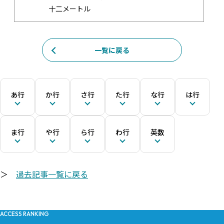
十二メートル
一覧に戻る
あ行
か行
さ行
た行
な行
は行
ま行
や行
ら行
わ行
英数
＞
過去記事一覧に戻る
ACCESS RANKING