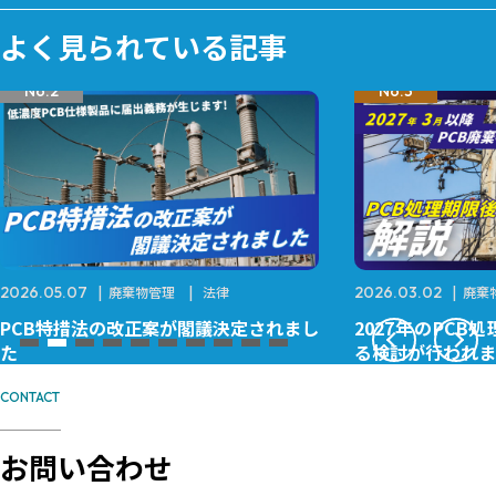
よく見られている記事
No.2
No.3
2026.05.07
廃棄物管理
法律
2026.03.02
廃棄
PCB特措法の改正案が閣議決定されまし
2027年のPC
た
る検討が行われま
CONTACT
お問い合わせ