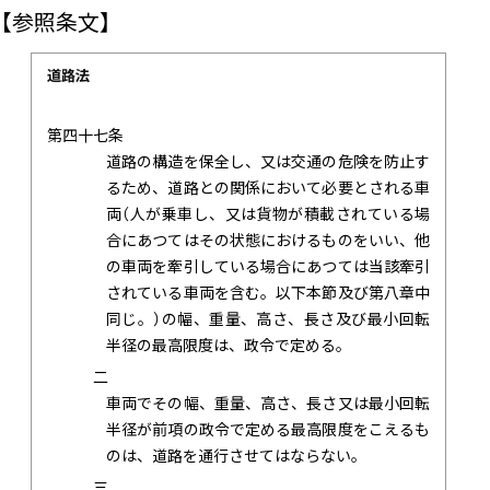
エコぺディア
PCB
環境コンサル
LIB
PV
毒劇法
バイオ燃料
PFAS
【参照条文】
コラム
土壌浄化
過去記事はこちら
道路法
第四十七条
道路の構造を保全し、又は交通の危険を防止す
ホワイトペーパー
メルマガ登録はこちら
ダウンロード
るため、道路との関係において必要とされる車
両（人が乗車し、又は貨物が積載されている場
合にあつてはその状態におけるものをいい、他
の車両を牽引している場合にあつては当該牽引
されている車両を含む。以下本節及び第八章中
お問い合わせはこちら
同じ。）の幅、重量、高さ、長さ及び最小回転
半径の最高限度は、政令で定める。
二
車両でその幅、重量、高さ、長さ又は最小回転
半径が前項の政令で定める最高限度をこえるも
のは、道路を通行させてはならない。
三