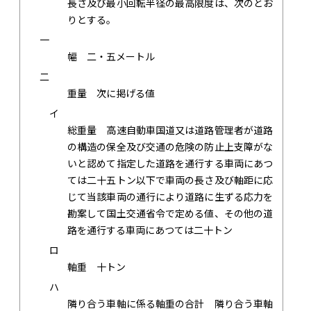
長さ及び最小回転半径の最高限度は、次のとお
りとする。
一
幅 二・五メートル
二
重量 次に掲げる値
イ
総重量 高速自動車国道又は道路管理者が道路
の構造の保全及び交通の危険の防止上支障がな
いと認めて指定した道路を通行する車両にあつ
ては二十五トン以下で車両の長さ及び軸距に応
じて当該車両の通行により道路に生ずる応力を
勘案して国土交通省令で定める値、その他の道
路を通行する車両にあつては二十トン
ロ
軸重 十トン
ハ
隣り合う車軸に係る軸重の合計 隣り合う車軸